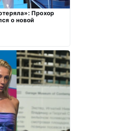
отеряла»: Прохор
ся о новой