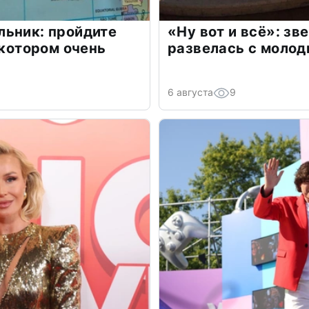
льник: пройдите
«Ну вот и всё»: з
 котором очень
развелась с моло
6 августа
9