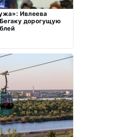
мужа»: Ивлеева
 Бегаку дорогущую
ублей