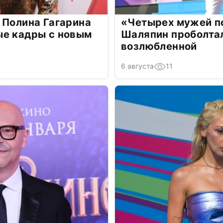
 Полина Гагарина
«Четырех мужей п
ые кадры с новым
Шаляпин проболтал
возлюбленной
6 августа
11