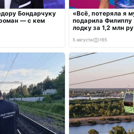
едору Бондарчуку
«Всё, потеряла я 
роман — с кем
подарила Филиппу
лодку за 1,2 млн р
5 августа
165