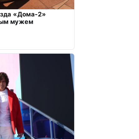
везда «Дома-2»
дым мужем