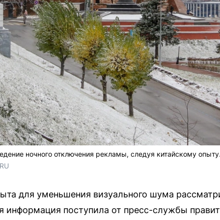
едение ночного отключения рекламы, следуя китайскому опыту
.RU
пыта для уменьшения визуального шума рассматр
 информация поступила от пресс-службы правит