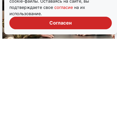
cookie-файлы. Оставаясь на сайте, вы
подтверждаете свое
согласие
на их
использование.
Согласен
Ветеран СВО возглавит Заволжье в
Нижегородской области
Андрей Куприянов, доброволец спецоперации, назначен
начальником территориального управления города
Заволжье.
18 февраля, 2026, 11:51
22