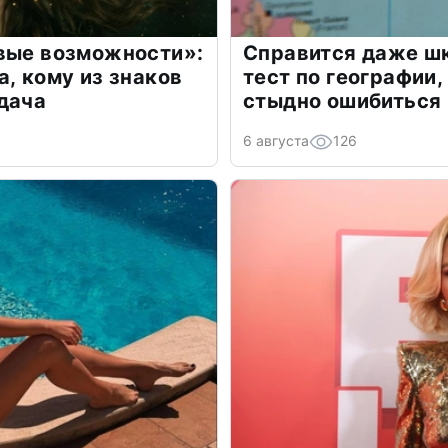
овые возможности»:
Справится даже шк
а, кому из знаков
тест по географии,
дача
стыдно ошибиться
6 августа
126