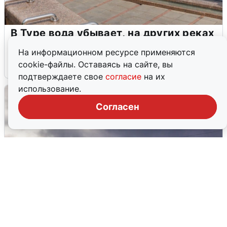
В Туре вода убывает, на других реках
области прибывает
На информационном ресурсе применяются
cookie-файлы. Оставаясь на сайте, вы
4 августа
0
подтверждаете свое
согласие
на их
использование.
Согласен