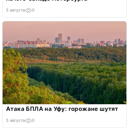
5 августа
0
Атака БПЛА на Уфу: горожане шутят
5 августа
0