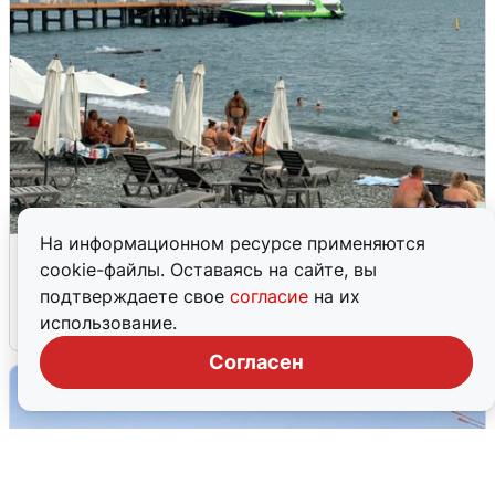
На информационном ресурсе применяются
Жители и туристы Сочи рассказали
cookie-файлы. Оставаясь на сайте, вы
об атаке БПЛА 5 августа
подтверждаете свое
согласие
на их
использование.
5 августа
0
Согласен