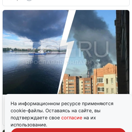
Ночная атака БПЛА на Ярославль:
На информационном ресурсе применяются
попадания и последствия
cookie-файлы. Оставаясь на сайте, вы
подтверждаете свое
согласие
на их
6 августа
0
использование.