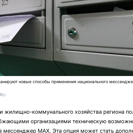
ланируют новые способы применения национального мессендже
.RU
 и жилищно-коммунального хозяйства региона по
абжающими организациями техническую возможн
в мессенджер MAX. Эта опция может стать допо