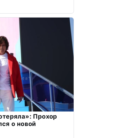
отеряла»: Прохор
ся о новой