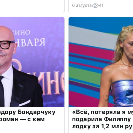
6 августа
41
едору Бондарчуку
«Всё, потеряла я 
роман — с кем
подарила Филиппу
лодку за 1,2 млн р