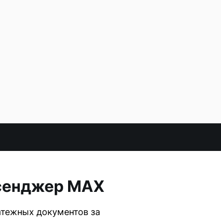
ссенджер MAX
атежных документов за