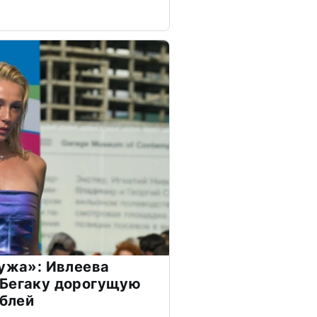
мужа»: Ивлеева
 Бегаку дорогущую
ублей