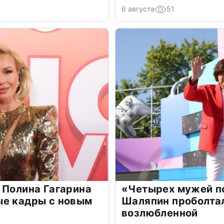
6 августа
51
 Полина Гагарина
«Четырех мужей п
ые кадры с новым
Шаляпин проболтал
возлюбленной