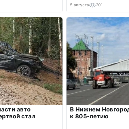
5 августа
201
асти авто
В Нижнем Новгоро
ертвой стал
к 805-летию