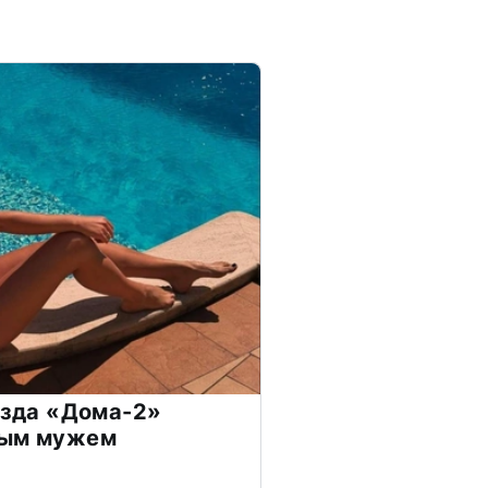
везда «Дома-2»
дым мужем