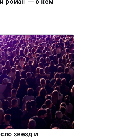
й роман — с кем
сло звезд и