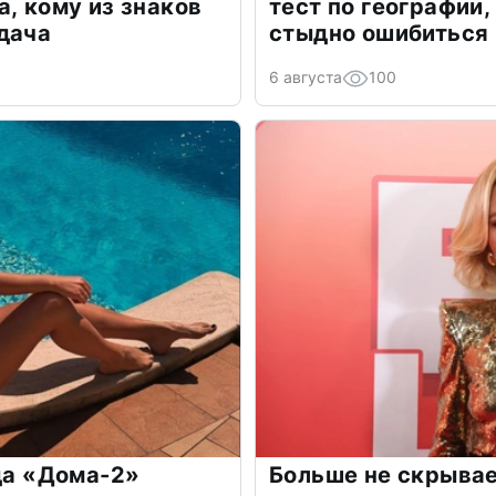
а, кому из знаков
тест по географии,
дача
стыдно ошибиться
6 августа
100
зда «Дома-2»
Больше не скрывае