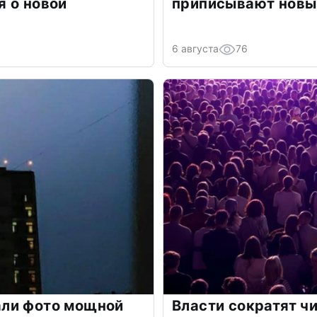
 о новой
приписывают новы
6 августа
76
ли фото мощной
Власти сократят чи