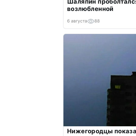
Шаляпин проболтался
возлюбленной
6 августа
88
Нижегородцы показа