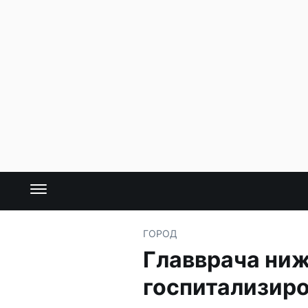
ГОРОД
Главврача ни
госпитализир