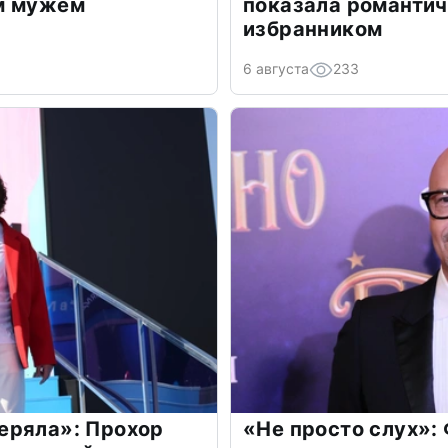
м мужем
показала романти
избранником
6 августа
233
еряла»: Прохор
«Не просто слух»: