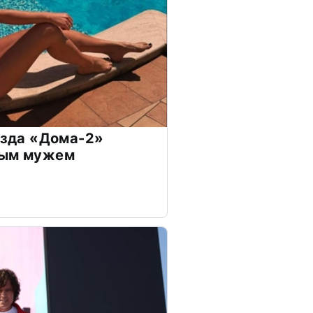
везда «Дома-2»
дым мужем