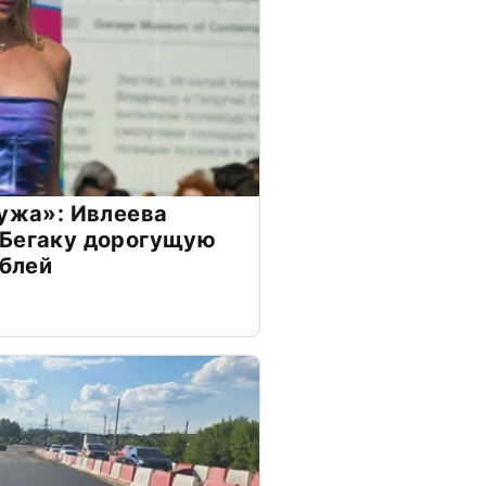
мужа»: Ивлеева
 Бегаку дорогущую
ублей