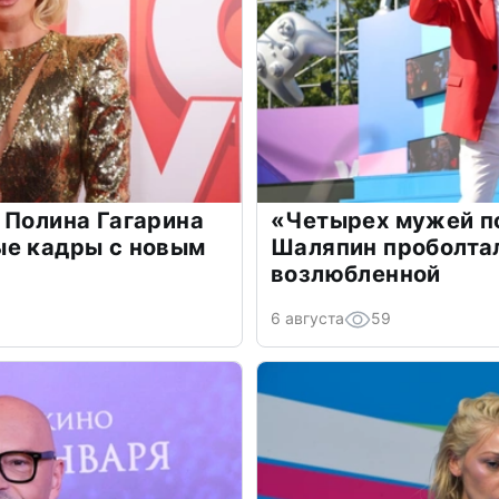
 Полина Гагарина
«Четырех мужей п
ые кадры с новым
Шаляпин проболтал
возлюбленной
6 августа
59