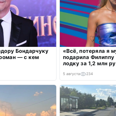
едору Бондарчуку
«Всё, потеряла я 
роман — с кем
подарила Филиппу
лодку за 1,2 млн р
5 августа
234