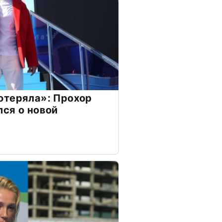
отеряла»: Прохор
ся о новой