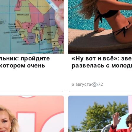
льник: пройдите
«Ну вот и всё»: з
 котором очень
развелась с моло
6 августа
72