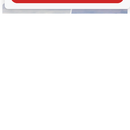
«Продолжайте жить обычной
жизнью»: беспилотная опасность
Прикамья
2 августа
0