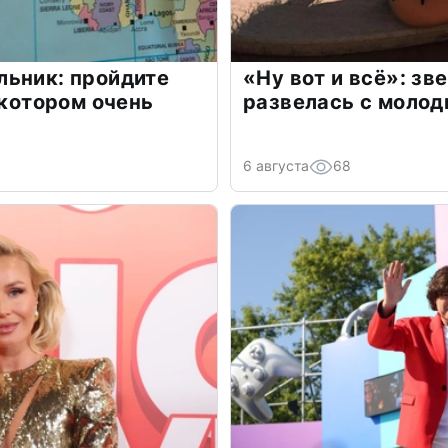
льник: пройдите
«Ну вот и всё»: з
 котором очень
развелась с моло
6 августа
68