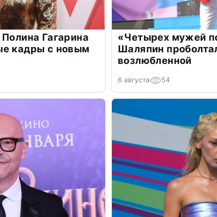
 Полина Гагарина
«Четырех мужей п
ые кадры с новым
Шаляпин проболтал
возлюбленной
6 августа
54