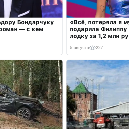
едору Бондарчуку
«Всё, потеряла я 
роман — с кем
подарила Филиппу
лодку за 1,2 млн р
5 августа
227