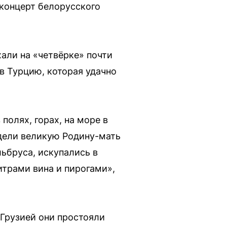
 концерт белорусского
хали на «четвёрке» почти
в Турцию, которая удачно
полях, горах, на море в
идели великую Родину-мать
льбруса, искупались в
итрами вина и пирогами»,
 Грузией они простояли