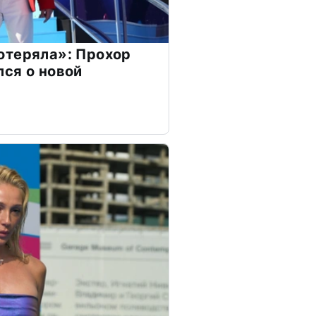
отеряла»: Прохор
ся о новой