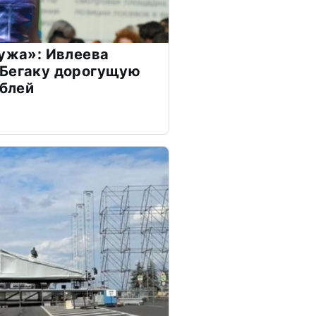
мужа»: Ивлеева
 Бегаку дорогущую
ублей