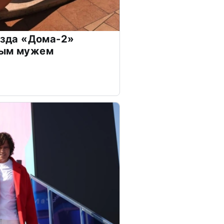
везда «Дома-2»
дым мужем