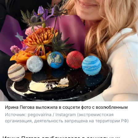
Ирина Пегова выложила в соцсети фото с возлюбленным
Источник: 
pegovairina / 
Instagram (экстремистская 
организация, деятельность запрещена на территории РФ)