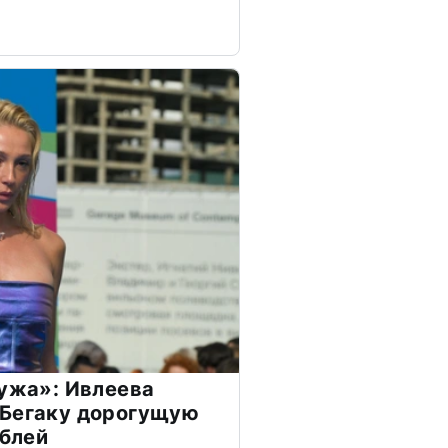
мужа»: Ивлеева
 Бегаку дорогущую
ублей