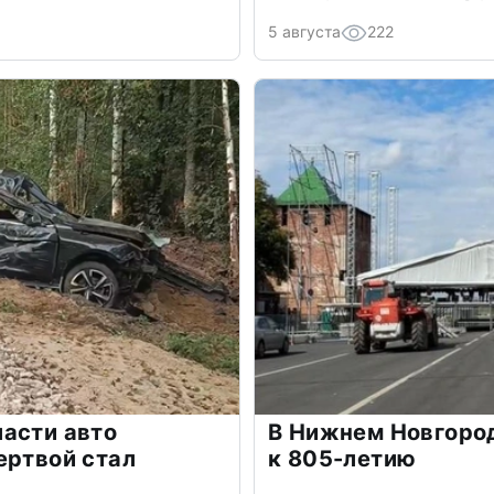
5 августа
222
асти авто
В Нижнем Новгоро
ертвой стал
к 805-летию