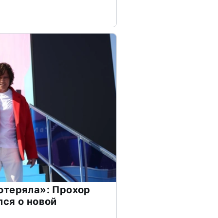
отеряла»: Прохор
ся о новой