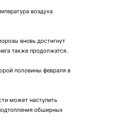
емпература воздуха
морозы вновь достигнут
снега также продолжатся.
торой половины февраля в
сти может наступить
 подтопления обширных