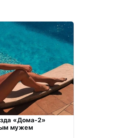
везда «Дома-2»
дым мужем