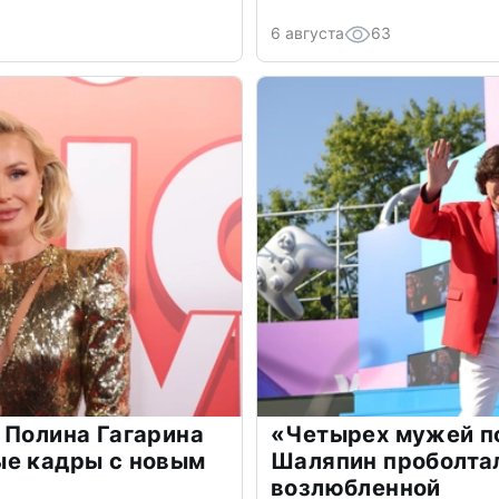
6 августа
63
 Полина Гагарина
«Четырех мужей п
ые кадры с новым
Шаляпин проболтал
возлюбленной