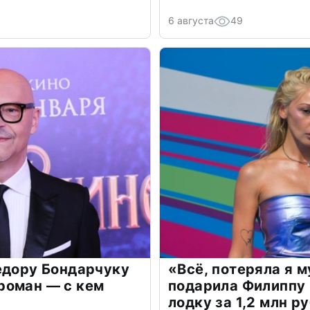
6 августа
49
едору Бондарчуку
«Всё, потеряла я 
роман — с кем
подарила Филиппу
лодку за 1,2 млн р