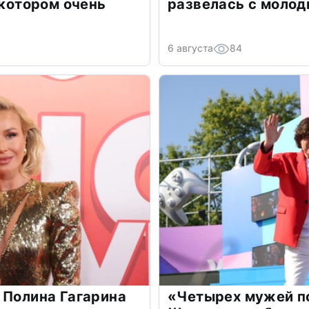
 котором очень
развелась с моло
6 августа
84
 Полина Гагарина
«Четырех мужей п