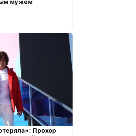
дым мужем
отеряла»: Прохор