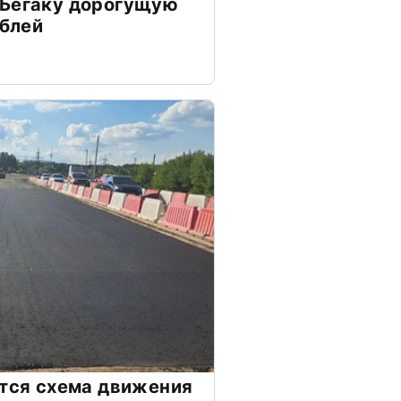
 Бегаку дорогущую
ублей
ится схема движения