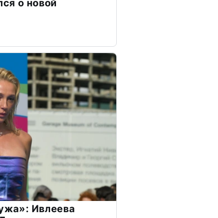
ся о новой
мужа»: Ивлеева