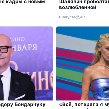
ые кадры с новым
Шаляпин проболтал
возлюбленной
6 августа
67
едору Бондарчуку
«Всё, потеряла я 