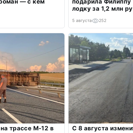
роман — с кем
подарила Филиппу
лодку за 1,2 млн р
5 августа
252
на трассе М-12 в
С 8 августа измен