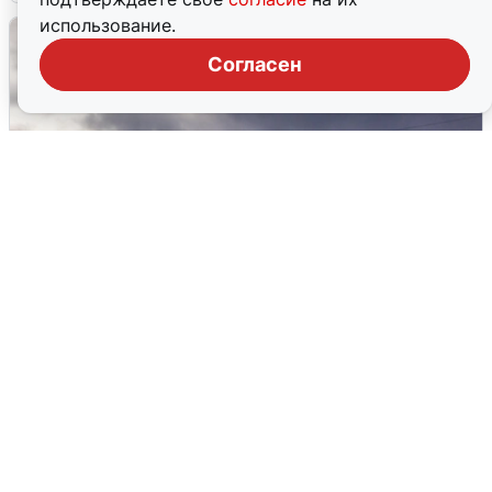
использование.
Согласен
Над ХМАО впервые сбили
беспилотники
3 августа
0