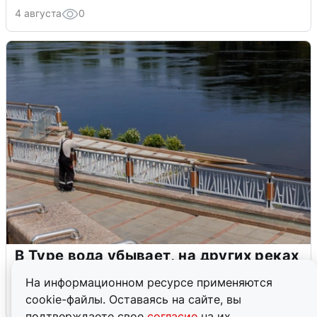
4 августа
0
В Туре вода убывает, на других реках
области прибывает
На информационном ресурсе применяются
cookie-файлы. Оставаясь на сайте, вы
4 августа
0
подтверждаете свое
согласие
на их