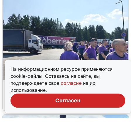
На информационном ресурсе применяются
cookie-файлы. Оставаясь на сайте, вы
подтверждаете свое
согласие
на их
Склад Wildberries в Екатеринбурге
использование.
эвакуировали из-за БПЛА
Согласен
5 августа
0