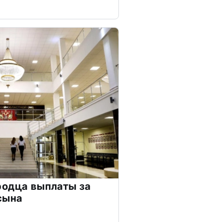
родца выплаты за
сына