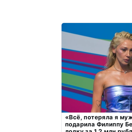
«Всё, потеряла я му
подарила Филиппу Б
лодку за 1,2 млн руб