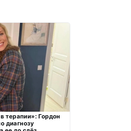
 в терапии»: Гордон
о диагнозу
а ее до слёз