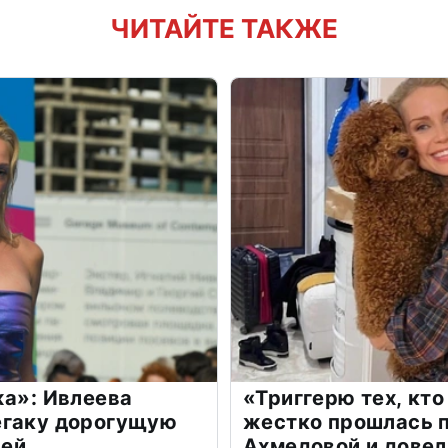
ЧИТАЙТЕ ТАКЖЕ
жа»: Ивлеева
«Триггерю тех, кто
егаку дорогущую
жестко прошлась п
лей
Ахмедовой и довел