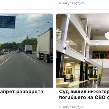
4 августа
32
апрет разворота
Суд лишил нижего
погибшего на СВО 
5 августа
3