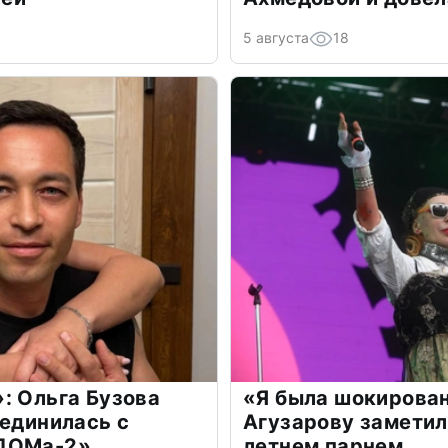
5 августа
18
: Ольга Бузова
«Я была шокирова
оединилась с
Агузарову заметил
«ДОМа-2»
летнем парнем