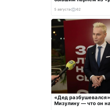
5 августа
62
«Дед разбушевался»
Мизулину — что он н