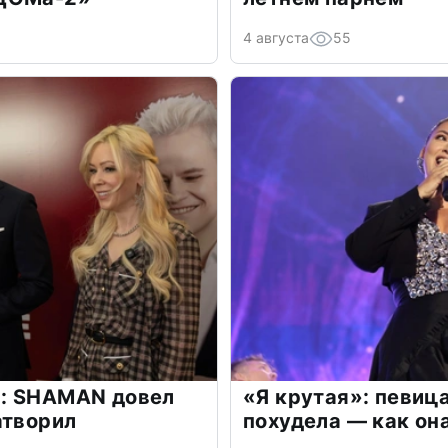
4 августа
55
: SHAMAN довел
«Я крутая»: певиц
атворил
похудела — как он