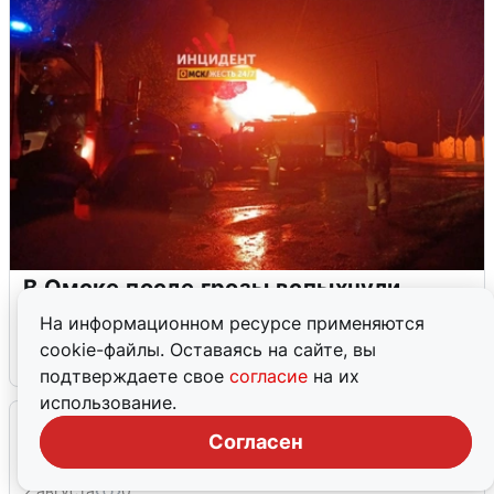
В Омске после грозы вспыхнули
дома: видео последствий
На информационном ресурсе применяются
cookie-файлы. Оставаясь на сайте, вы
2 августа
0
подтверждаете свое
согласие
на их
использование.
Очевидцы сообщили о черном дыме в
Согласен
Новосемейкино
2 августа
0