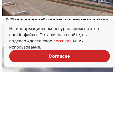
В Туре вода убывает, на других реках
области прибывает
На информационном ресурсе применяются
cookie-файлы. Оставаясь на сайте, вы
4 августа
0
подтверждаете свое
согласие
на их
использование.
Согласен