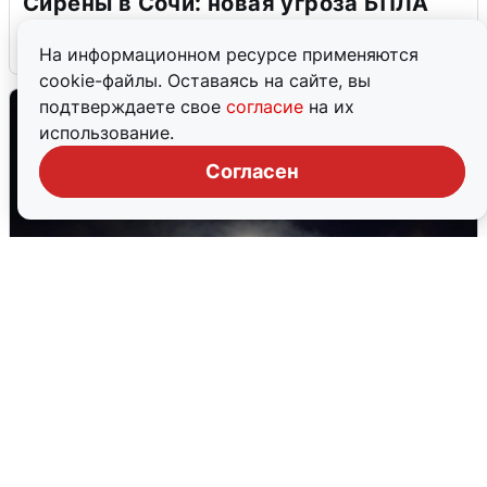
Сирены в Сочи: новая угроза БПЛА
6 августа
0
На информационном ресурсе применяются
cookie-файлы. Оставаясь на сайте, вы
подтверждаете свое
согласие
на их
использование.
Согласен
Взрывы в Воронеже после сигнала
тревоги