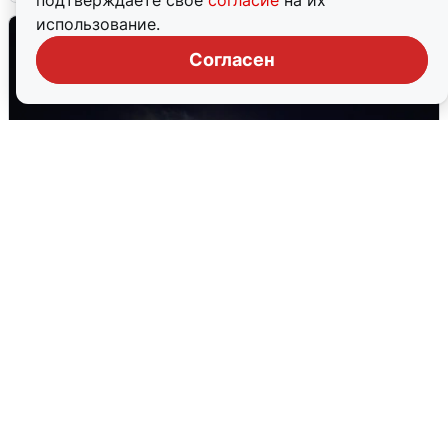
подтверждаете свое
согласие
на их
использование.
Согласен
Взрывы в Воронеже после сигнала
тревоги
5 августа
0