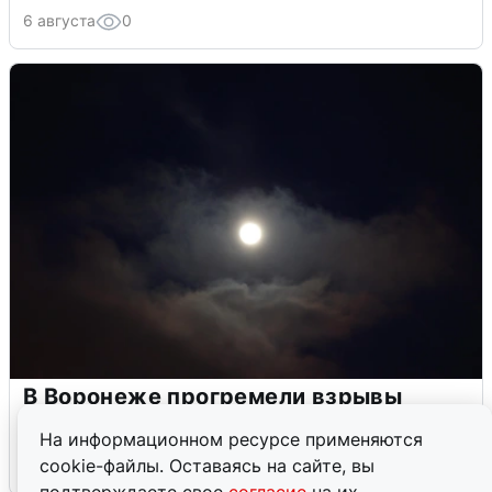
6 августа
0
В Воронеже прогремели взрывы
после сигнала тревоги
На информационном ресурсе применяются
cookie-файлы. Оставаясь на сайте, вы
5 августа
0