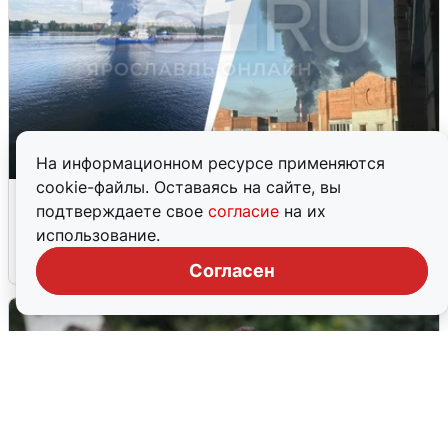
На информационном ресурсе применяются
cookie-файлы. Оставаясь на сайте, вы
Ночная атака БПЛА на Ярославль:
подтверждаете свое
согласие
на их
попадания и последствия
использование.
6 августа
0
Согласен