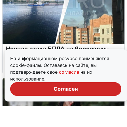
Ночная атака БПЛА на Ярославль:
попадания и последствия
На информационном ресурсе применяются
cookie-файлы. Оставаясь на сайте, вы
6 августа
0
подтверждаете свое
согласие
на их
использование.
Согласен