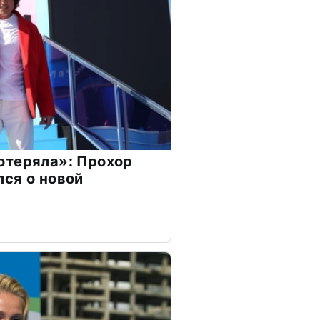
отеряла»: Прохор
ся о новой