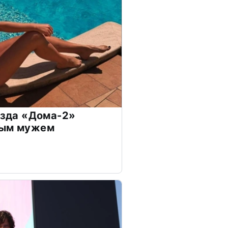
везда «Дома-2»
дым мужем