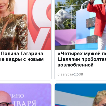
 Полина Гагарина
«Четырех мужей п
ые кадры с новым
Шаляпин проболтал
возлюбленной
6 августа
38