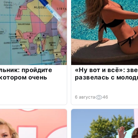
льник: пройдите
«Ну вот и всё»: з
 котором очень
развелась с моло
6 августа
46