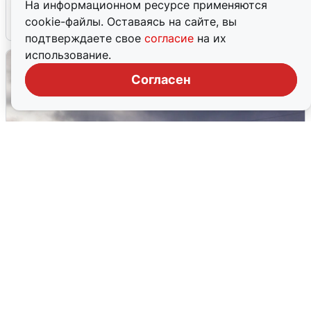
На информационном ресурсе применяются
cookie-файлы. Оставаясь на сайте, вы
4 августа
0
подтверждаете свое
согласие
на их
использование.
Согласен
Над ХМАО впервые сбили
беспилотники
3 августа
0