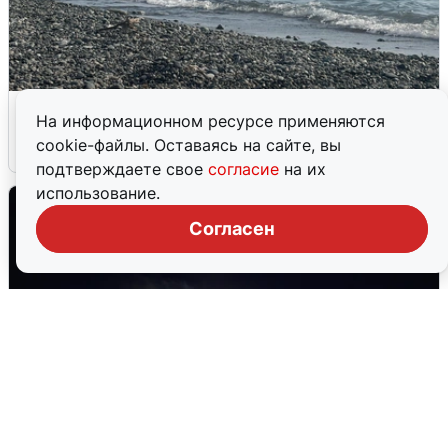
Сирены в Сочи: новая угроза БПЛА
На информационном ресурсе применяются
cookie-файлы. Оставаясь на сайте, вы
6 августа
0
подтверждаете свое
согласие
на их
использование.
Согласен