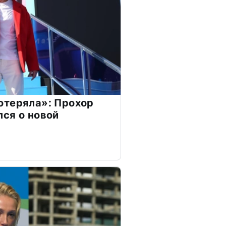
отеряла»: Прохор
ся о новой