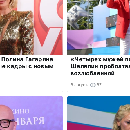
 Полина Гагарина
«Четырех мужей п
ые кадры с новым
Шаляпин проболтал
возлюбленной
6 августа
67