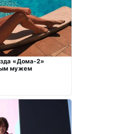
везда «Дома-2»
дым мужем