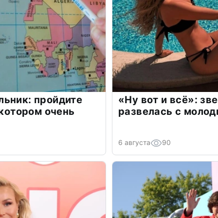
льник: пройдите
«Ну вот и всё»: з
 котором очень
развелась с моло
6 августа
90