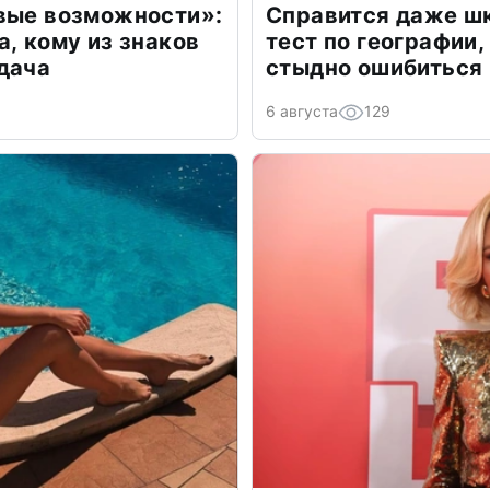
овые возможности»:
Справится даже шк
а, кому из знаков
тест по географии,
дача
стыдно ошибиться
6 августа
129