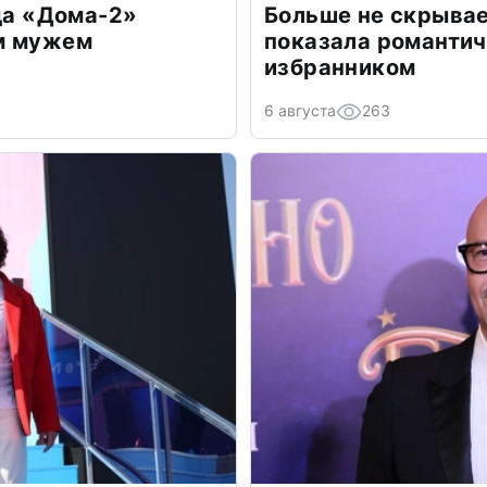
зда «Дома-2»
Больше не скрывае
м мужем
показала романти
избранником
6 августа
263