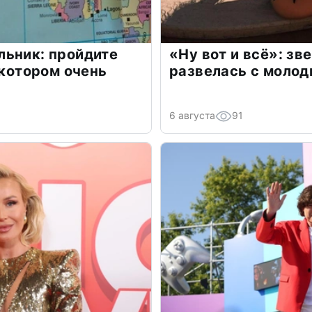
льник: пройдите
«Ну вот и всё»: з
 котором очень
развелась с моло
6 августа
91