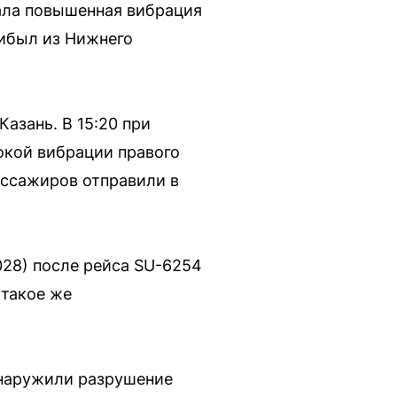
ала повышенная вибрация
рибыл из Нижнего
азань. В 15:20 при
окой вибрации правого
ассажиров отправили в
028) после рейса SU-6254
 такое же
бнаружили разрушение