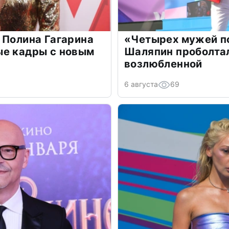
 Полина Гагарина
«Четырех мужей п
ые кадры с новым
Шаляпин проболтал
возлюбленной
6 августа
69