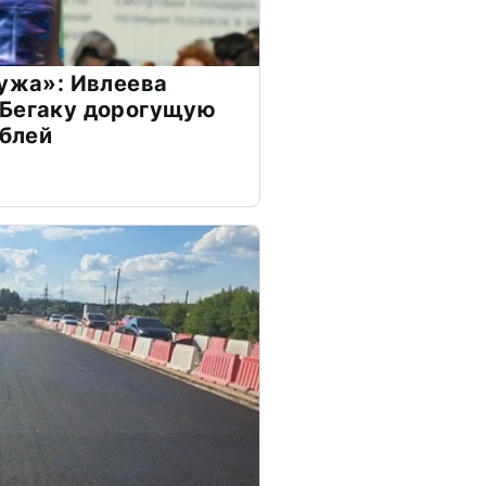
мужа»: Ивлеева
 Бегаку дорогущую
ублей