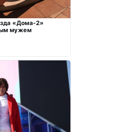
везда «Дома-2»
дым мужем