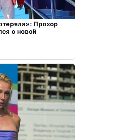
отеряла»: Прохор
ся о новой