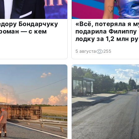
едору Бондарчуку
«Всё, потеряла я 
роман — с кем
подарила Филиппу
лодку за 1,2 млн р
5 августа
255