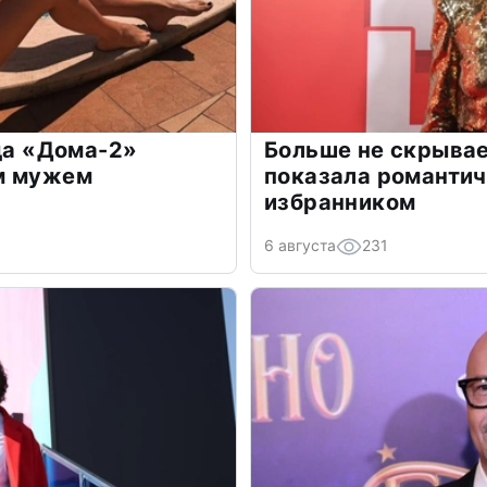
зда «Дома-2»
Больше не скрывае
м мужем
показала романти
избранником
6 августа
231