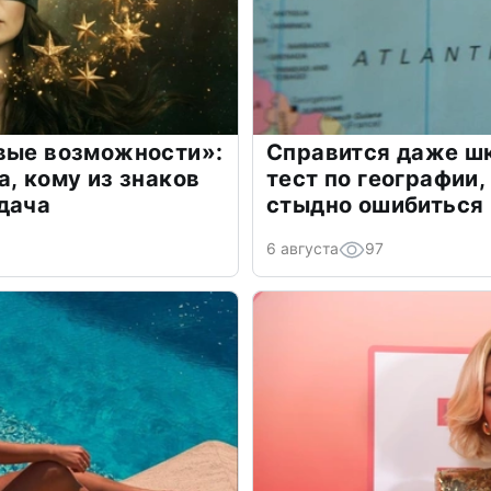
овые возможности»:
Справится даже шк
а, кому из знаков
тест по географии,
дача
стыдно ошибиться
6 августа
97