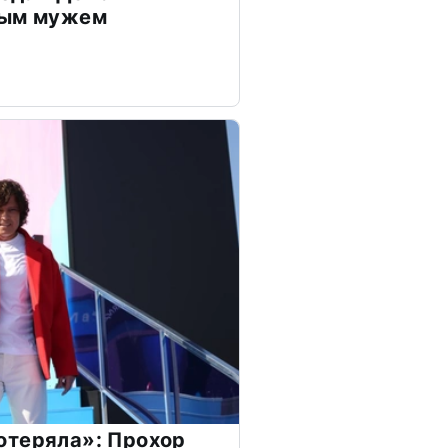
дым мужем
отеряла»: Прохор