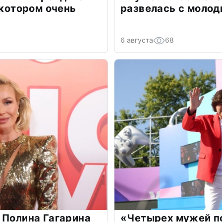
 котором очень
развелась с моло
6 августа
68
 Полина Гагарина
«Четырех мужей п