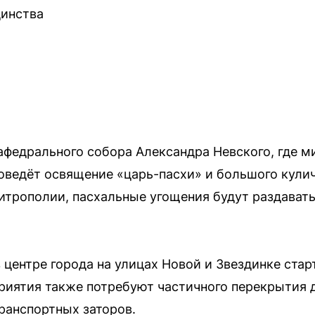
динства
я
афедрального собора Александра Невского, где 
оведёт освящение «царь-пасхи» и большого кули
трополии, пасхальные угощения будут раздават
в центре города на улицах Новой и Звездинке ста
риятия также потребуют частичного перекрытия 
ранспортных заторов.