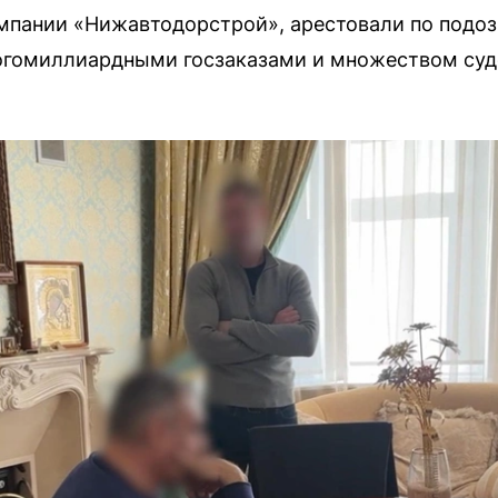
омпании «Нижавтодорстрой», арестовали по подоз
огомиллиардными госзаказами и множеством суд