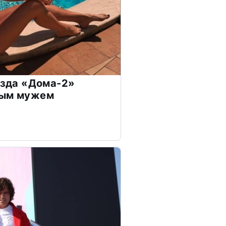
везда «Дома-2»
дым мужем