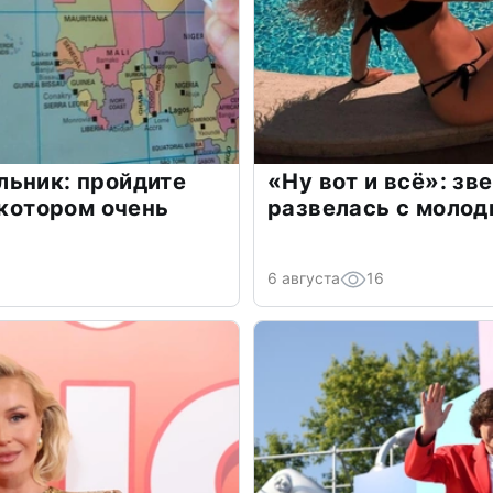
льник: пройдите
«Ну вот и всё»: з
 котором очень
развелась с моло
6 августа
16