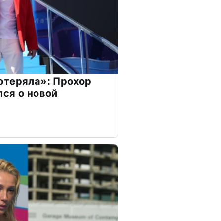
отеряла»: Прохор
ся о новой