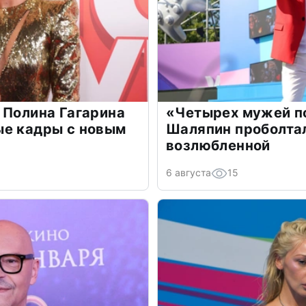
 Полина Гагарина
«Четырех мужей п
ые кадры с новым
Шаляпин проболтал
возлюбленной
6 августа
15