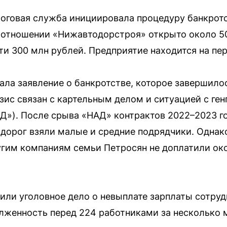
оговая служба инициировала процедуру банкротс
в отношении «Нижавтодорстроя» открыто около 5
ти 300 млн рублей. Предприятие находится на пер
ала заявление о банкротстве, которое завершил
зис связан с картельным делом и ситуацией с ге
»). После срыва «НАД» контрактов 2022–2023 го
 дорог взяли малые и средние подрядчики. Одна
гим компаниям семьи Петросян не доплатили око
удили уголовное дело о невыплате зарплаты сотру
лженность перед 224 работниками за несколько 