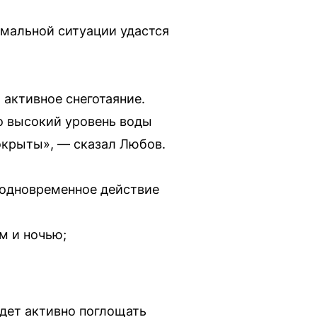
емальной ситуации удастся
я активное снеготаяние.
Но высокий уровень воды
покрыты», — сказал Любов.
 одновременное действие
м и ночью;
удет активно поглощать