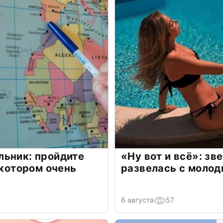
льник: пройдите
«Ну вот и всё»: з
 котором очень
развелась с моло
6 августа
57