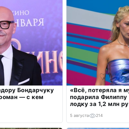
едору Бондарчуку
«Всё, потеряла я 
роман — с кем
подарила Филиппу
лодку за 1,2 млн р
5 августа
214