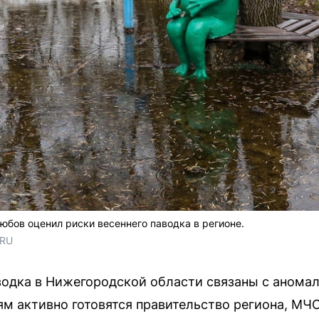
бов оценил риски весеннего паводка в регионе.
.RU
одка в Нижегородской области связаны с аномал
м активно готовятся правительство региона, МЧ