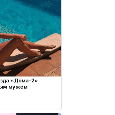
везда «Дома-2»
дым мужем