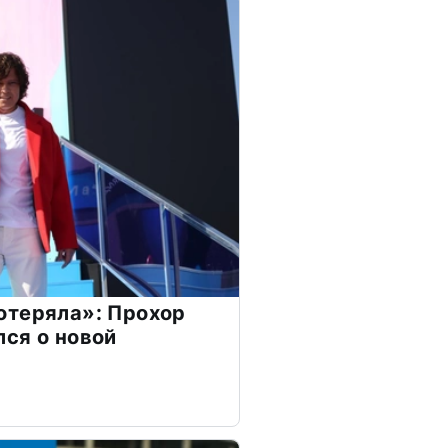
отеряла»: Прохор
ся о новой