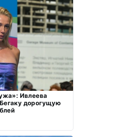
мужа»: Ивлеева
 Бегаку дорогущую
ублей