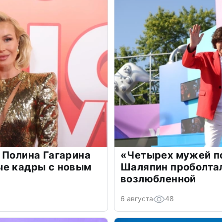
 Полина Гагарина
«Четырех мужей п
ые кадры с новым
Шаляпин проболтал
возлюбленной
6 августа
48