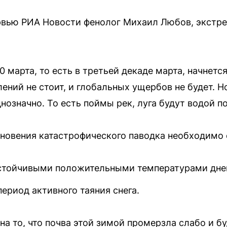
ервью РИА Новости фенолог Михаил Любов, экстр
0 марта, то есть в третьей декаде марта, начнетс
ений не стоит, и глобальных ущербов не будет. 
днозначно. То есть поймы рек, луга будут водой 
кновения катастрофического паводка необходимо
устойчивыми положительными температурами дне
ериод активного таяния снега.
на то, что почва этой зимой промерзла слабо и б