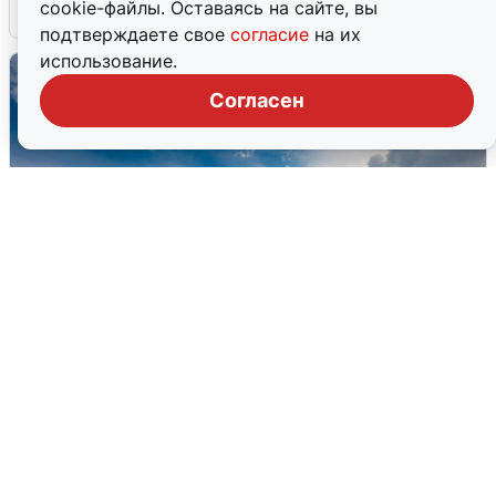
cookie-файлы. Оставаясь на сайте, вы
7 августа
0
подтверждаете свое
согласие
на их
использование.
Согласен
МЧС ответило на сообщения о
грохоте в Москве
7 августа
0