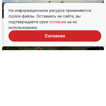
На информационном ресурсе применяются
cookie-файлы. Оставаясь на сайте, вы
Над ХМАО впервые сбили
подтверждаете свое
согласие
на их
беспилотники
использование.
Согласен
3 августа
0