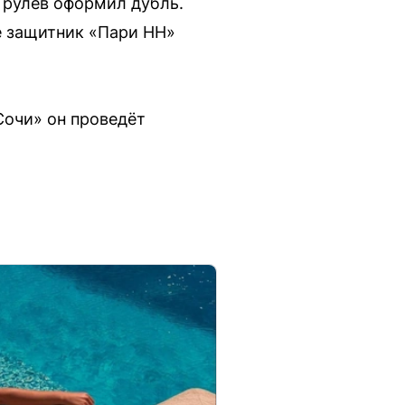
Грулев оформил дубль.
те защитник «Пари НН»
Сочи» он проведёт