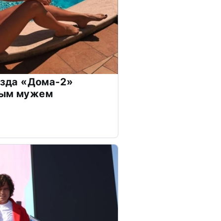
везда «Дома-2»
дым мужем