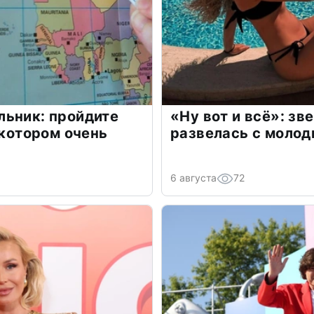
льник: пройдите
«Ну вот и всё»: з
 котором очень
развелась с моло
6 августа
72