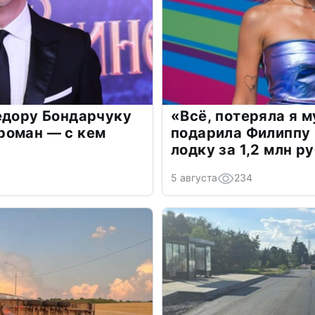
едору Бондарчуку
«Всё, потеряла я 
роман — с кем
подарила Филиппу
лодку за 1,2 млн р
5 августа
234