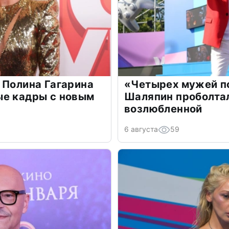
 Полина Гагарина
«Четырех мужей п
ые кадры с новым
Шаляпин проболтал
возлюбленной
6 августа
59