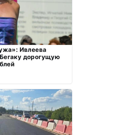
мужа»: Ивлеева
 Бегаку дорогущую
ублей