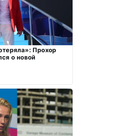
отеряла»: Прохор
ся о новой