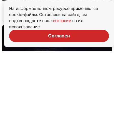
Сирены в Сочи: новая угроза БПЛА
На информационном ресурсе применяются
cookie-файлы. Оставаясь на сайте, вы
6 августа
0
подтверждаете свое
согласие
на их
использование.
Согласен
Взрывы в Воронеже после сигнала
тревоги