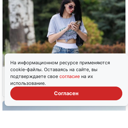
На информационном ресурсе применяются
cookie-файлы. Оставаясь на сайте, вы
Волгоградцы остались без
подтверждаете свое
согласие
на их
мобильного интернета
использование.
6 августа
0
Согласен