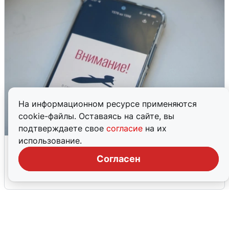
На информационном ресурсе применяются
cookie-файлы. Оставаясь на сайте, вы
подтверждаете свое
согласие
на их
использование.
Ракетная опасность в Свердловской
области: что известно
Согласен
6 августа
0