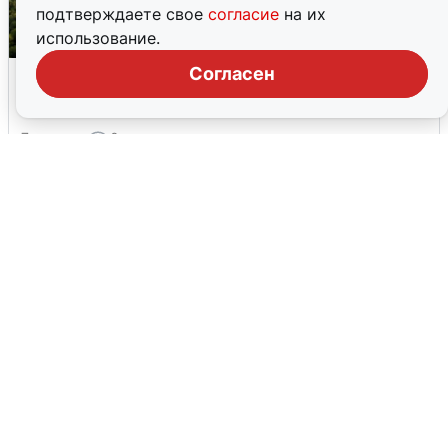
подтверждаете свое
согласие
на их
использование.
Москвичи услышали грохот, похожий
Согласен
на взрыв
7 августа
0