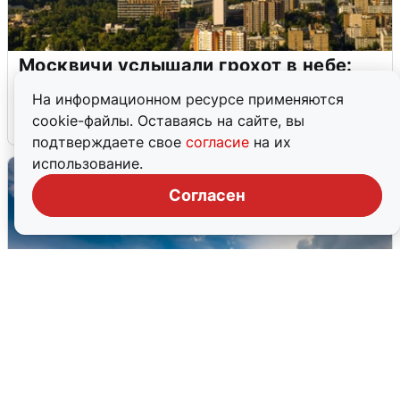
Москвичи услышали грохот в небе:
подробности
На информационном ресурсе применяются
cookie-файлы. Оставаясь на сайте, вы
7 августа
0
подтверждаете свое
согласие
на их
использование.
Согласен