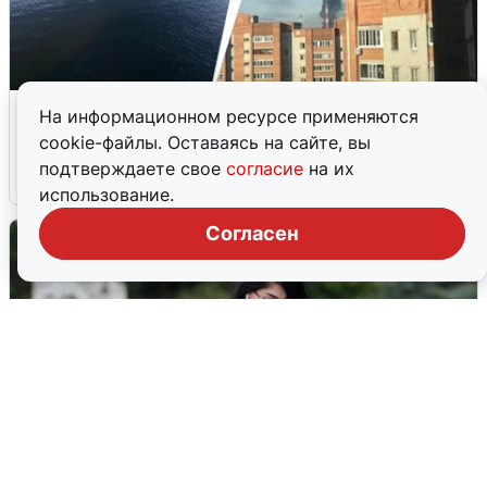
Ночная атака БПЛА на Ярославль:
На информационном ресурсе применяются
попадания и последствия
cookie-файлы. Оставаясь на сайте, вы
подтверждаете свое
согласие
на их
6 августа
0
использование.
Согласен