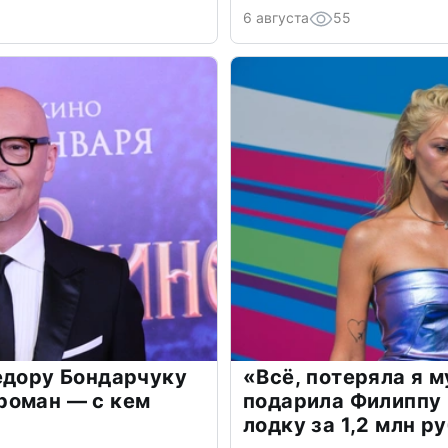
6 августа
55
едору Бондарчуку
«Всё, потеряла я 
роман — с кем
подарила Филиппу
лодку за 1,2 млн р