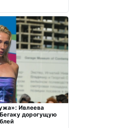
мужа»: Ивлеева
 Бегаку дорогущую
ублей