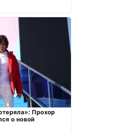
отеряла»: Прохор
ся о новой