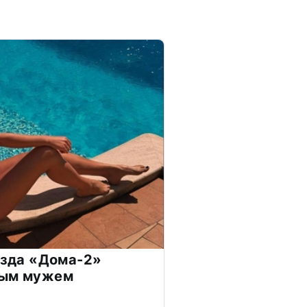
везда «Дома-2»
дым мужем