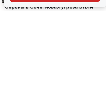
Сирены в Сочи: новая угроза БПЛА
6 августа
0
В Воронеже прогремели взрывы
после сигнала тревоги