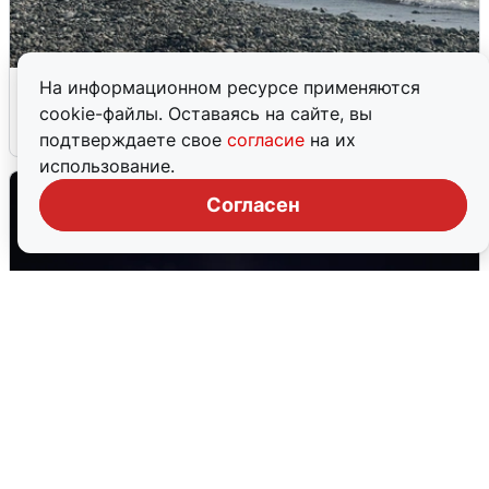
Сирены в Сочи: новая угроза БПЛА
На информационном ресурсе применяются
cookie-файлы. Оставаясь на сайте, вы
6 августа
0
подтверждаете свое
согласие
на их
использование.
Согласен