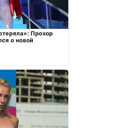
отеряла»: Прохор
ся о новой