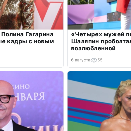
 Полина Гагарина
«Четырех мужей п
ые кадры с новым
Шаляпин проболтал
возлюбленной
6 августа
55