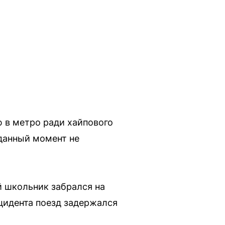
 в метро ради хайпового
данный момент не
й школьник забрался на
нцидента поезд задержался