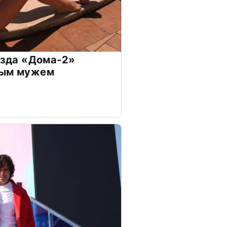
везда «Дома-2»
дым мужем