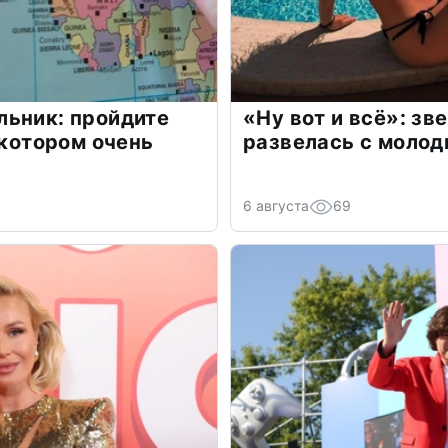
льник: пройдите
«Ну вот и всё»: з
 котором очень
развелась с моло
6 августа
69