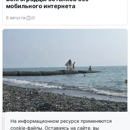
мобильного интернета
6 августа
0
Сирены в Сочи: новая угроза БПЛА
На информационном ресурсе применяются
cookie-файлы. Оставаясь на сайте, вы
6 августа
0