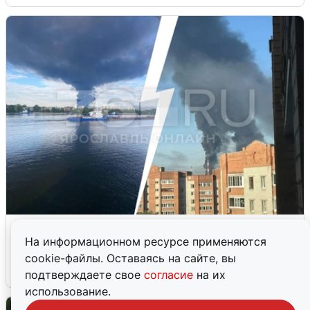
Ночная атака БПЛА на Ярославль:
попадания и последствия
На информационном ресурсе применяются
cookie-файлы. Оставаясь на сайте, вы
6 августа
0
подтверждаете свое
согласие
на их
использование.