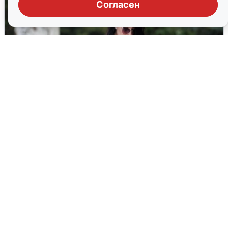
Согласен
Волгоградцы остались без
мобильного интернета
6 августа
0