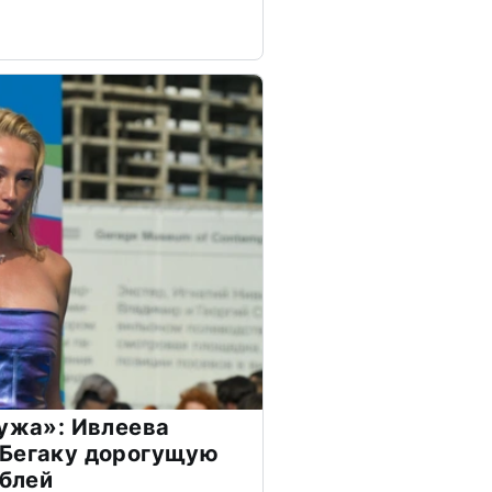
мужа»: Ивлеева
 Бегаку дорогущую
ублей