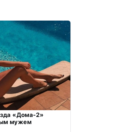
везда «Дома-2»
дым мужем