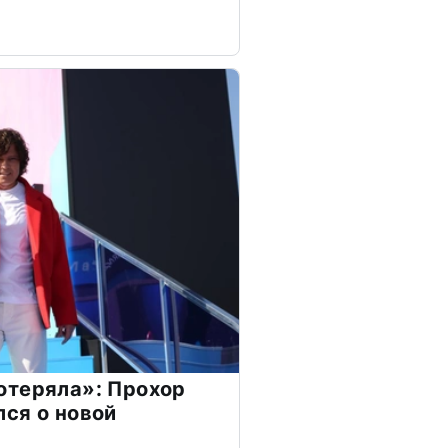
отеряла»: Прохор
ся о новой