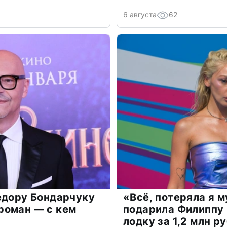
6 августа
62
едору Бондарчуку
«Всё, потеряла я 
роман — с кем
подарила Филиппу
лодку за 1,2 млн р