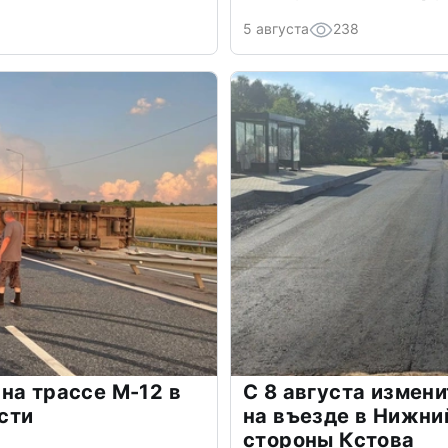
5 августа
238
на трассе М-12 в
С 8 августа измен
сти
на въезде в Нижни
стороны Кстова