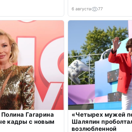
6 августа
77
 Полина Гагарина
«Четырех мужей п
ые кадры с новым
Шаляпин проболтал
возлюбленной