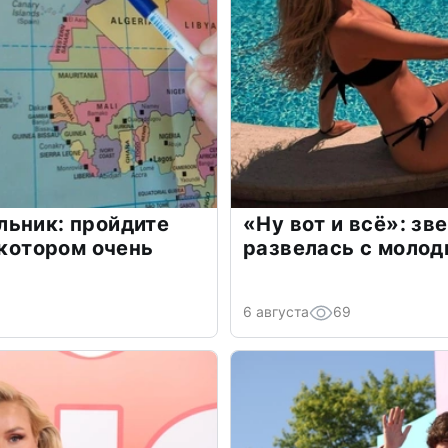
льник: пройдите
«Ну вот и всё»: з
 котором очень
развелась с моло
6 августа
69