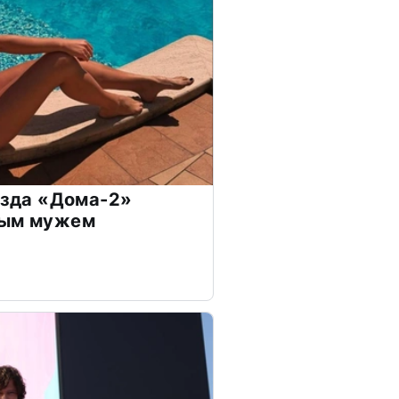
везда «Дома-2»
дым мужем